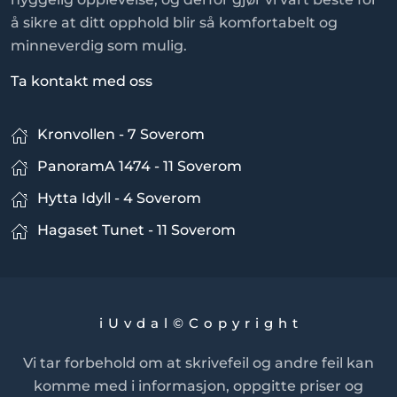
å sikre at ditt opphold blir så komfortabelt og
minneverdig som mulig.
Ta kontakt med oss
Kronvollen - 7 Soverom
PanoramA 1474 - 11 Soverom
Hytta Idyll - 4 Soverom
Hagaset Tunet - 11 Soverom
i U v d a l © C o p y r i g h t
Vi tar forbehold om at skrivefeil og andre feil kan
komme med i informasjon, oppgitte priser og