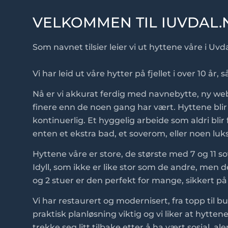
VELKOMMEN TIL IUVDAL.
Som navnet tilsier leier vi ut hyttene våre i Uvda
Vi har leid ut våre hytter på fjellet i over 10 år, s
Nå er vi akkurat ferdig med navnebytte, ny web
finere enn de noen gang har vært. Hyttene blir
kontinuerlig. Et hyggelig arbeide som aldri blir 
enten et ekstra bad, et soverom, eller noen luksu
Hyttene våre er store, de største med 7 og 11 so
Idyll, som ikke er like stor som de andre, men 
og 2 stuer er den perfekt for mange, sikkert p
Vi har restaurert og modernisert, fra topp til 
praktisk planløsning viktig og vi liker at hyt
trekke seg litt tilbake etter å ha vært sosial, al