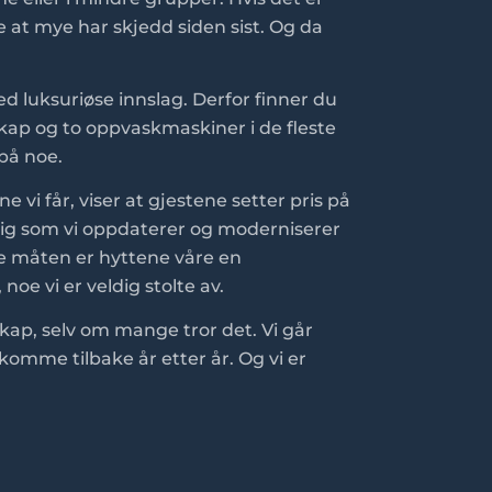
ve at mye har skjedd siden sist. Og da
med luksuriøse innslag. Derfor finner du
skap og to oppvaskmaskiner i de fleste
 på noe.
e vi får, viser at gjestene setter pris på
idig som vi oppdaterer og moderniserer
e måten er hyttene våre en
e vi er veldig stolte av.
selskap, selv om mange tror det. Vi går
komme tilbake år etter år. Og vi er