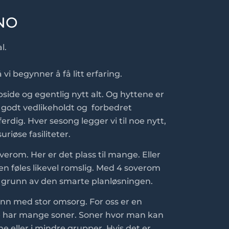
NO
l.
å vi begynner å få litt erfaring.
side og egentlig nytt alt. Og hyttene er
 godt vedlikeholdt og forbedret
ferdig. Hver sesong legger vi til noe nytt,
riøse fasiliteter.
verom. Her er det plass til mange. Eller
den føles likevel romslig. Med 4 soverom
å grunn av den smarte planløsningen.
bunn med stor omsorg. For oss er en
tene har mange soner. Soner hvor man kan
ene eller i mindre grupper. Hvis det er