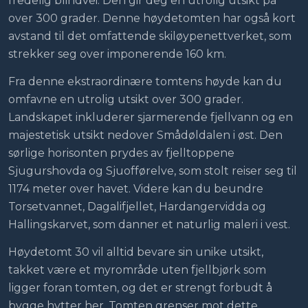
fredelig blindvei. Den gir deg en utrolig utsikt på
over 300 grader. Denne høydetomten har også kort
avstand til det omfattende skiløypenettverket, som
strekker seg over imponerende 160 km.
Fra denne ekstraordinære tomtens høyde kan du
omfavne en utrolig utsikt over 300 grader.
Landskapet inkluderer sjarmerende fjellvann og en
majestetisk utsikt nedover Smådøldalen i øst. Den
sørlige horisonten prydes av fjelltoppene
Sjugurshovda og Sjuofførelve, som stolt reiser seg til
1174 meter over havet. Videre kan du beundre
Torsetvannet, Dagalifjellet, Hardangervidda og
Hallingskarvet, som danner et naturlig maleri i vest.
Høydetomt 30 vil alltid bevare sin unike utsikt,
takket være et myrområde uten fjellbjørk som
ligger foran tomten, og det er strengt forbudt å
bygge hytter her. Tomten grenser mot dette