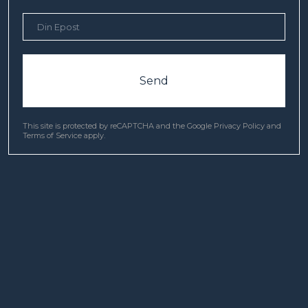
Send
This site is protected by reCAPTCHA and the Google
Privacy Policy
and
Terms of Service
apply.