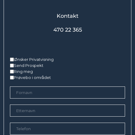
Kontakt
470 22 365
Meld Interesse
Ønsker Privatvisning
Send Prospekt
Ring meg
Prøvebo i området